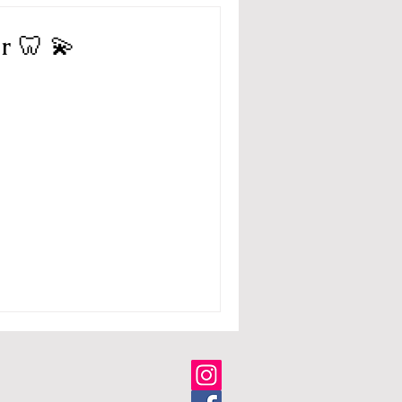
r 🦷 💫