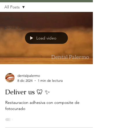
All Posts
All Posts
Dental vlog
Load video
dentalpalermo
8 dic 2024
1 min de lectura
Deliver us 🦷 ✨
Restauracion adhesiva con composite de
fotocurado